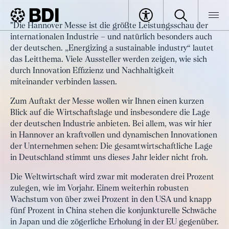
Artikel
"Die Hannover Messe ist die größte Leistungsschau der
Die gesamtwirtschaftliche Lage
internationalen Industrie – und natürlich besonders auch
BDI
Artikel
stimmt uns dieses Jahr leider nicht
der deutschen. „Energizing a sustainable industry“ lautet
das Leitthema. Viele Aussteller werden zeigen, wie sich
froh
durch Innovation Effizienz und Nachhaltigkeit
miteinander verbinden lassen.
Zum Auftakt der Messe wollen wir Ihnen einen kurzen
Blick auf die Wirtschaftslage und insbesondere die Lage
der deutschen Industrie anbieten. Bei allem, was wir hier
in Hannover an kraftvollen und dynamischen Innovationen
der Unternehmen sehen: Die gesamtwirtschaftliche Lage
in Deutschland stimmt uns dieses Jahr leider nicht froh.
Die Weltwirtschaft wird zwar mit moderaten drei Prozent
zulegen, wie im Vorjahr. Einem weiterhin robusten
Wachstum von über zwei Prozent in den USA und knapp
fünf Prozent in China stehen die konjunkturelle Schwäche
in Japan und die zögerliche Erholung in der EU gegenüber.