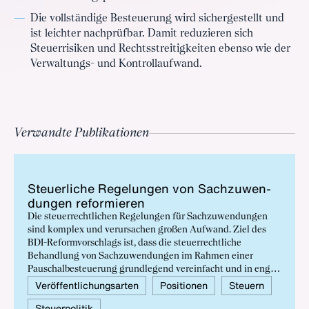
Die vollständige Besteuerung wird sichergestellt und
ist leichter nachprüfbar. Damit reduzieren sich
Steuerrisiken und Rechtsstreitigkeiten ebenso wie der
Verwaltungs- und Kontrollaufwand.
Verwandte Publikationen
Steu­er­li­che Re­ge­lun­gen von Sach­zu­wen­
dun­gen re­for­mie­ren
Die steuerrechtlichen Regelungen für Sachzuwendungen
sind komplex und verursachen großen Aufwand. Ziel des
BDI-Reformvorschlags ist, dass die steuerrechtliche
Behandlung von Sachzuwendungen im Rahmen einer
Pauschalbesteuerung grundlegend vereinfacht und in enger
Abstimmung mit der betrieblichen Praxis digitaltauglich
Veröffentlichungsarten
Positionen
Steuern
ausgestaltet wird.
Steuerpolitik