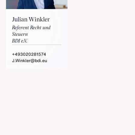
Julian Winkler
Referent Recht und
Steuern
BDI e.V.
+493020281574
J.Winkler@bdi.eu