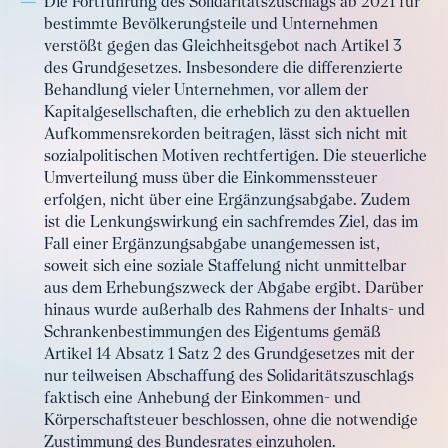
Die Fortführung des Solidaritätszuschlags ab 2021 für
bestimmte Bevölkerungsteile und Unternehmen
verstößt gegen das Gleichheitsgebot nach Artikel 3
des Grundgesetzes. Insbesondere die differenzierte
Behandlung vieler Unternehmen, vor allem der
Kapitalgesellschaften, die erheblich zu den aktuellen
Aufkommensrekorden beitragen, lässt sich nicht mit
sozialpolitischen Motiven rechtfertigen. Die steuerliche
Umverteilung muss über die Einkommenssteuer
erfolgen, nicht über eine Ergänzungsabgabe. Zudem
ist die Lenkungswirkung ein sachfremdes Ziel, das im
Fall einer Ergänzungsabgabe unangemessen ist,
soweit sich eine soziale Staffelung nicht unmittelbar
aus dem Erhebungszweck der Abgabe ergibt. Darüber
hinaus wurde außerhalb des Rahmens der Inhalts- und
Schrankenbestimmungen des Eigentums gemäß
Artikel 14 Absatz 1 Satz 2 des Grundgesetzes mit der
nur teilweisen Abschaffung des Solidaritätszuschlags
faktisch eine Anhebung der Einkommen- und
Körperschaftsteuer beschlossen, ohne die notwendige
Zustimmung des Bundesrates einzuholen.