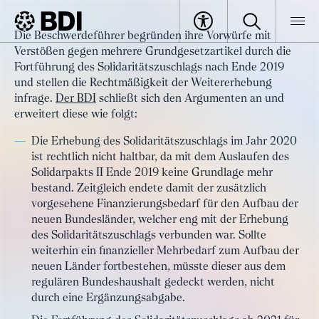
Artikel
Die Beschwerdeführer begründen ihre Vorwürfe mit
Verfassungsbeschwerde gegen
Verstößen gegen mehrere Grundgesetzartikel durch die
BDI
Artikel
die Weitererhebung des
Fortführung des Solidaritätszuschlags nach Ende 2019
und stellen die Rechtmäßigkeit der Weitererhebung
Solidaritätszuschlags
infrage.
Der BDI
schließt sich den Argumenten an und
erweitert diese wie folgt:
Die Erhebung des Solidaritätszuschlags im Jahr 2020
ist rechtlich nicht haltbar, da mit dem Auslaufen des
Solidarpakts II Ende 2019 keine Grundlage mehr
bestand. Zeitgleich endete damit der zusätzlich
vorgesehene Finanzierungsbedarf für den Aufbau der
neuen Bundesländer, welcher eng mit der Erhebung
des Solidaritätszuschlags verbunden war. Sollte
weiterhin ein finanzieller Mehrbedarf zum Aufbau der
neuen Länder fortbestehen, müsste dieser aus dem
regulären Bundeshaushalt gedeckt werden, nicht
durch eine Ergänzungsabgabe.