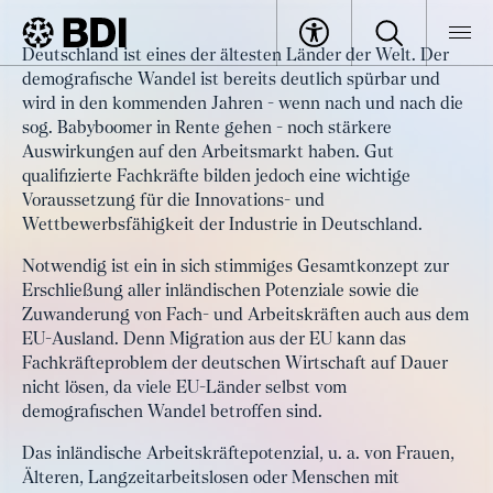
Artikel
Deutschland ist eines der ältesten Länder der Welt. Der
Potenziale der Zuwanderung
demografische Wandel ist bereits deutlich spürbar und
BDI
Artikel
nutzen
wird in den kommenden Jahren - wenn nach und nach die
sog. Babyboomer in Rente gehen - noch stärkere
Auswirkungen auf den Arbeitsmarkt haben. Gut
qualifizierte Fachkräfte bilden jedoch eine wichtige
Voraussetzung für die Innovations- und
Wettbewerbsfähigkeit der Industrie in Deutschland.
Notwendig ist ein in sich stimmiges Gesamtkonzept zur
Erschließung aller inländischen Potenziale sowie die
Zuwanderung von Fach- und Arbeitskräften auch aus dem
EU-Ausland. Denn Migration aus der EU kann das
Fachkräfteproblem der deutschen Wirtschaft auf Dauer
nicht lösen, da viele EU-Länder selbst vom
demografischen Wandel betroffen sind.
Das inländische Arbeitskräftepotenzial, u. a. von Frauen,
Älteren, Langzeitarbeitslosen oder Menschen mit