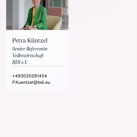
Petra Küntzel
Senior Referentin
Volkswirtschaft
BDI e.V.
+493020281454
P.Kuentzel@bdi.eu