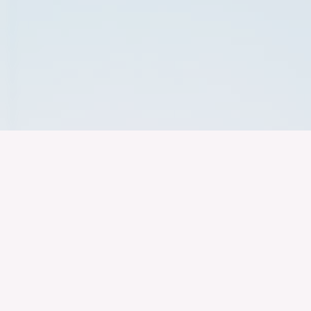
Der Bundesver
Deutschen Ind
Über uns
Publikationen
Themen
Veranstaltungen
Specials