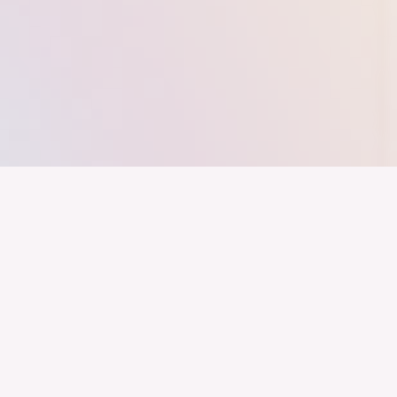
nd ein Industrieland, Exportland und Innovationsland bleibt. Dies
 alles auf Kooperation setzt. Wer führen will, muss verbinden – über
inweg.
Newsletter
Impressum
LinkedIn
Datenschutz
Youtube
Marken Styleguide
Instagram