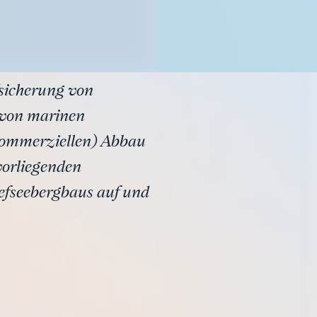
ffsicherung von
l von marinen
(kommerziellen) Abbau
 vorliegenden
efseebergbaus auf und