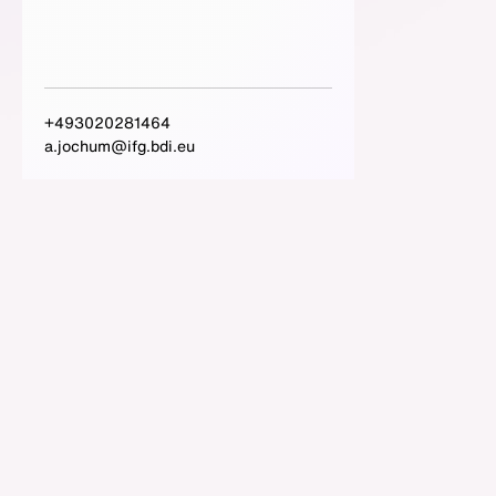
+493020281464
a.jochum@ifg.bdi.eu