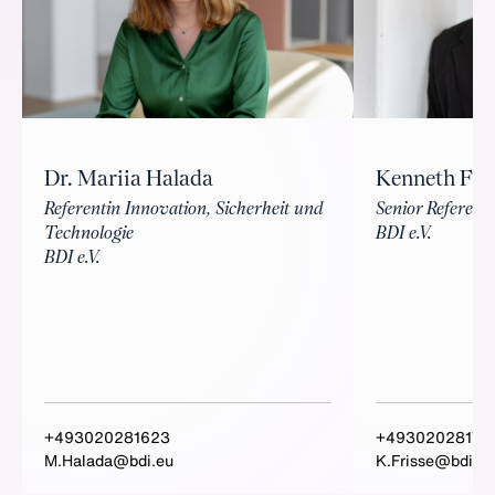
Kenneth Fri
Dr. Mariia Halada
Senior Referent 
Referentin Innovation, Sicherheit und
BDI e.V.
Technologie
BDI e.V.
+493020281623
+49302028173
M.Halada@bdi.eu
K.Frisse@bdi.eu