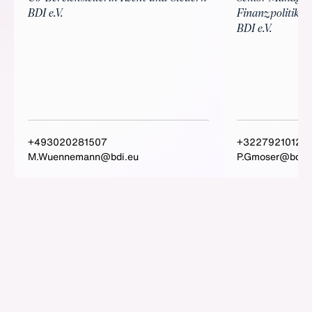
Finanzpolitik
BDI e.V.
BDI e.V.
+493020281507
+3227921012
M.Wuennemann@bdi.eu
P.Gmoser@bdi.