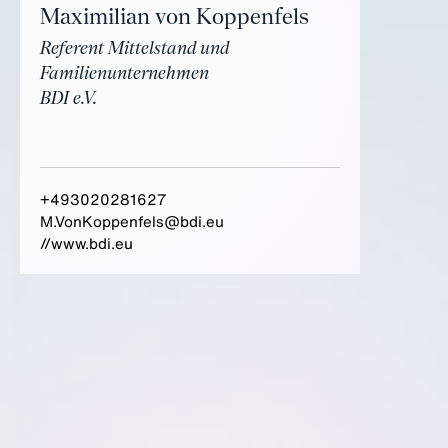
Maximilian von Koppenfels
Referent Mittelstand und
Familienunternehmen
BDI e.V.
+493020281627
M.VonKoppenfels@bdi.eu
//www.bdi.eu