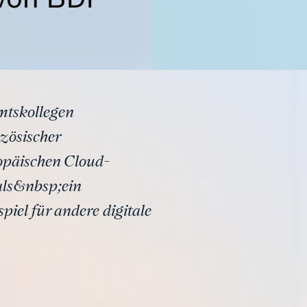
mtskollegen
zösischer
päischen Cloud-
als&nbsp;ein
iel für andere digitale