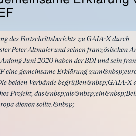
EF
lung des Fortschrittsberichts zu GAIA-X durch
ter Peter Altmaier und seinen französischen A
nfang Juni 2020 haben der BDI und sein fran
F eine gemeinsame Erklärung zum&nbsp;euro
t. Die beiden Verbände begrüßen&nbsp;GAIA-X 
ches Projekt, das&nbsp;als&nbsp;ein&nbsp;Beisp
ropa dienen sollte.&nbsp;