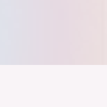
nd ein Industrieland, Exportland und Innovationsland bleibt. Dies
 alles auf Kooperation setzt. Wer führen will, muss verbinden – über
inweg.