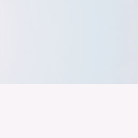
band der
Wir arbeiten daran, dass Deutschla
gelingt nur mit einer Industrie, die
ustrie
Branchen, Sektoren und Grenzen h