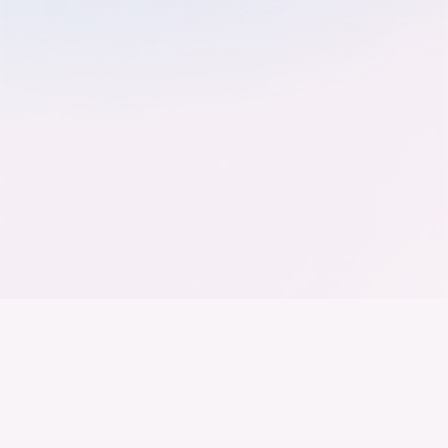
Der Bundesverband der
Deutschen Industrie
Wir arbeiten daran, dass Deutschland ein
Industrieland, Exportland und Innovationsland bleibt.