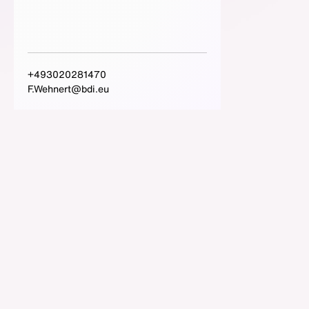
+493020281470
F.Wehnert@bdi.eu