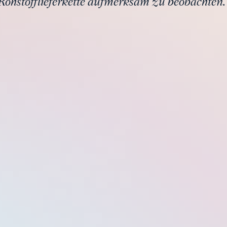
Rohstofflieferkette aufmerksam zu beobachten.