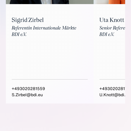
Uta Knott
Sigrid Zirbel
Senior Referenti
Referentin Internationale Märkte
BDI e.V.
BDI e.V.
+493020281559
+49302028175
S.Zirbel@bdi.eu
U.Knott@bdi.eu