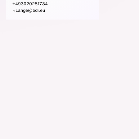
+493020281734
F.Lange@bdi.eu