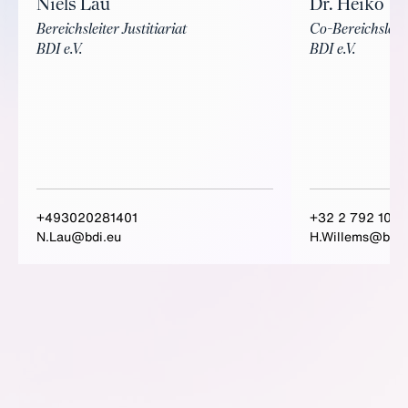
Niels Lau
Dr. Heiko W
Bereichsleiter Justitiariat
Co-Bereichsleit
BDI e.V.
BDI e.V.
+493020281401
+32 2 792 10 0
N.Lau@bdi.eu
H.Willems@bdi.