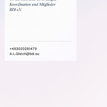
Koordination und Mitglieder
BDI e.V.
+493020281479
A-L.Gleich@bdi.eu