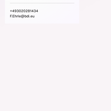
+493020281434
F.Ehrle@bdi.eu