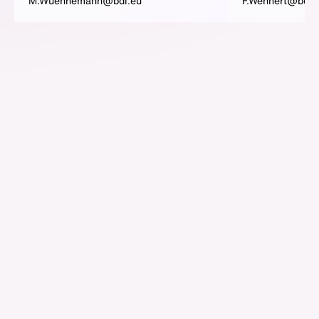
M.Wuennemann@bdi.eu
F.Wehnert@bdi.