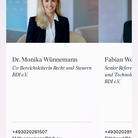
Fabian Wehn
Dr. Monika Wünnemann
Senior Referent 
Co-Bereichsleiterin Recht und Steuern
und Technologi
BDI e.V.
BDI e.V.
+493020281507
+49302028147