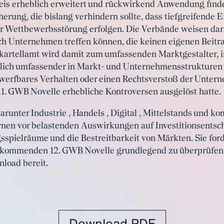
eis erheblich erweitert und rückwirkend Anwendung finden 
cherung, die bislang verhindern sollte, dass tiefgreifende 
r Wettbewerbsstörung erfolgen. Die Verbände weisen dara
uch Unternehmen treffen können, die keinen eigenen Beit
kartellamt wird damit zum umfassenden Marktgestalter, i
tlich umfassender in Markt- und Unternehmensstrukturen 
werfbares Verhalten oder einen Rechtsverstoß der Untern
11. GWB Novelle erhebliche Kontroversen ausgelöst hatte.
arunter Industrie , Handels , Digital , Mittelstands und 
rnen vor belastenden Auswirkungen auf Investitionsentsc
pielräume und die Bestreitbarkeit von Märkten. Sie ford
 kommenden 12. GWB Novelle grundlegend zu überprüfen
load bereit.
Download PDF