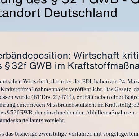
tandort Deutschland
ändeposition: Wirtschaft kriti
s § 32f GWB im Kraftstoffmaß
eutschen Wirtschaft, darunter der BDI, haben am 24. Mä
Kraftstoffmaßnahmenpaket veröffentlicht. Das Gesetz, da
ssen wurde (BT Drs. 21/4744), enthält neben einer Beg
ührung einer neuen Missbrauchsaufsicht im Kraftstoffgro
es § 32f GWB, der einschneidenden Abhilfemaßnahmen – b
undeskartellamts vorsieht.
ass das bisherige zweistufige Verfahren mit vorgelagertem