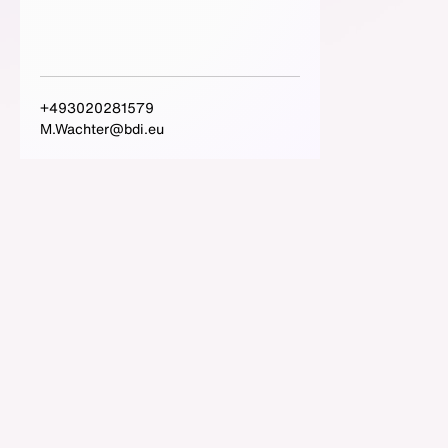
+493020281579
M.Wachter@bdi.eu