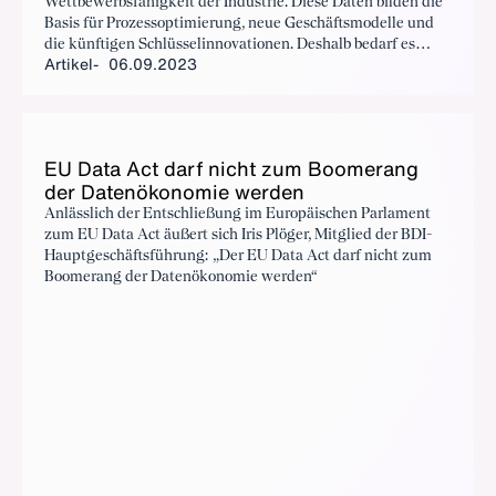
Wettbewerbsfähigkeit der Industrie. Diese Daten bilden die
Basis für Prozessoptimierung, neue Geschäftsmodelle und
die künftigen Schlüsselinnovationen. Deshalb bedarf es
Artikel
06.09.2023
einer smarten Datenpolitik, die die technischen, rechtlichen
und ökonomischen Aspekte beim Umgang mit Daten
berücksichtigt.
EU Da­ta Act darf nicht zum Boo­me­rang
der Da­ten­öko­no­mie wer­den
Anlässlich der Entschließung im Europäischen Parlament
zum EU Data Act äußert sich Iris Plöger, Mitglied der BDI-
Hauptgeschäftsführung: „Der EU Data Act darf nicht zum
Boomerang der Datenökonomie werden“