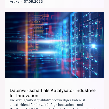
Artikel
07.09.2023
bleibt der EU-Data Act mit viel Ungewissheit behaftet.
Da­ten­wirt­schaft als Ka­ta­ly­sa­tor in­dus­tri­el­
ler In­no­va­ti­on
Die Verfügbarkeit qualitativ hochwertiger Daten ist
entscheidend für die zukünftige Innovations- und