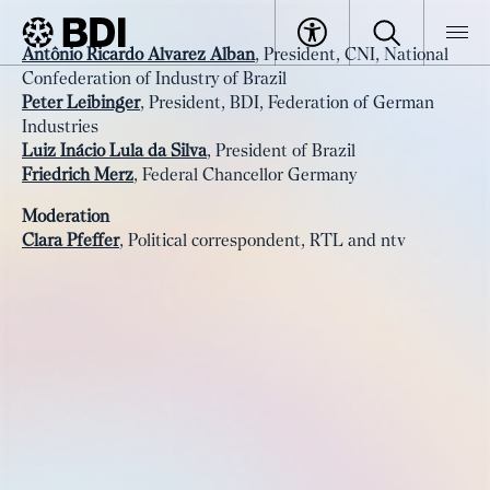
Event
Antônio Ricardo Alvarez Alban
, President, CNI, National
Opening Advancing Strategic
Confederation of Industry of Brazil
BDI
Events
Partnership
Peter Leibinger
, President, BDI, Federation of German
Industries
Luiz Inácio Lula da Silva
, President of Brazil
Friedrich Merz
, Federal Chancellor Germany
Moderation
Clara Pfeffer
, Political correspondent, RTL and ntv