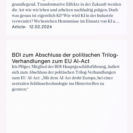
grundlegend. Transformative Effekte in der Zukunft werden
die Art wie wir leben und arbeiten nachhaltig prägen. Doch
was genau ist eigentlich KI? Wie wird KI in der Industrie
verwendet? Wo bestehen Hemmnisse im Einsatz von KI und
Article
12.02.2024
wie setzt sich der BDI in seiner Funktion als Spitzenverband
für die Implementierung und innovationsoffene Regulierung
von Künstlicher Intelligenz ein?
BDI zum Ab­schluss der poli­tis­chen Trilog-
Ver­hand­lun­gen zum EU AI-Act
Iris Plöger, Mitglied der BDI-Hauptgeschäftsführung, äußert
sich zum Abschluss der politischen Trilog-Verhandlungen
zum EU AI-Act: „Mit dem AI-Act droht Europa, bei einer
zentralen Schlüsseltechnologie ins Hintertreffen zu
geraten.“