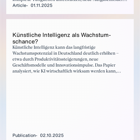
Article
01.11.2025
schaffen und Forschung beschleunigen. Erste Studien zeigen
bereits deutliche Effizienzgewinne – insbesondere in
wissensintensiven Dienstleistungen. Entscheidend ist
jedoch, wie gut KI in bestehende Arbeits- und
Produktionsprozesse integriert wird.
Kün­stliche In­tel­li­genz als Wach­s­tum­
schance?
Künstliche Intelligenz kann das langfristige
Wachstumspotenzial in Deutschland deutlich erhöhen –
etwa durch Produktivitätssteigerungen, neue
Geschäftsmodelle und Innovationsimpulse. Das Papier
analysiert, wie KI wirtschaftlich wirksam werden kann,
welche strukturellen Hürden bestehen und welche
politischen Maßnahmen nötig sind, um das Potenzial für den
Standort Deutschland zu heben.
Publication
02.10.2025