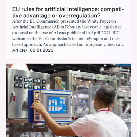
EU rules for ar­ti­fi­cial in­tel­li­gence: com­pet­i­
tive ad­van­tage or over­reg­u­la­tion?
After the EU Commission presented the White Paper on
Artificial Intelligence (AI) in February last year, a legislative
proposal on the use of AI was published in April 2021. BDI
welcomes the EU Commission's technology-open and risk-
based approach. An approach based on European values can
Article
03.01.2023
create a competitive advantage for European companies but
must under no circumstances constitute an obstacle to
innovation.