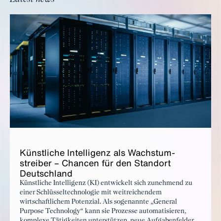
Kün­stliche In­tel­li­genz als Wach­s­tum­
streiber – Chan­cen für den Stan­dort
Deutsch­land
Künstliche Intelligenz (KI) entwickelt sich zunehmend zu
einer Schlüsseltechnologie mit weitreichendem
wirtschaftlichem Potenzial. Als sogenannte „General
Purpose Technology“ kann sie Prozesse automatisieren,
komplexe Tätigkeiten unterstützen, neue Aufgabenfelder