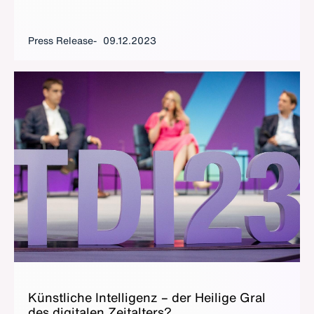
Press Release
09.12.2023
Kün­stliche In­tel­li­genz – der Heilige Gral
des dig­i­tal­en Zeital­ters?