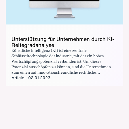
Un­ter­stützung für Un­ternehmen durch KI-
Reifegrad­analyse
Künstliche Intelligenz (KI) ist eine zentrale
Schlüsseltechnologie der Industrie, mit der ein hohes
Wertschöpfungspotenzial verbunden ist. Um dieses
Potenzial ausschöpfen zu können, sind die Unternehmen
zum einen auf innovationsfreundliche rechtliche
Article
02.01.2023
Rahmenbedingungen für den Einsatz von KI in Europa
angewiesen. Zum anderen kommt es aber auch darauf an,
unternehmensintern die notwendigen Voraussetzungen zu
schaffen, um KI gewinnbringend einsetzen zu können.