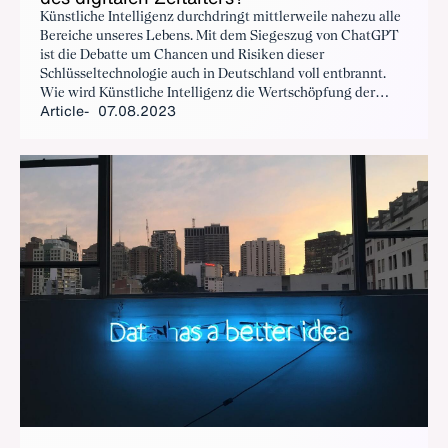
Künstliche Intelligenz durchdringt mittlerweile nahezu alle
Bereiche unseres Lebens. Mit dem Siegeszug von ChatGPT
ist die Debatte um Chancen und Risiken dieser
Schlüsseltechnologie auch in Deutschland voll entbrannt.
Wie wird Künstliche Intelligenz die Wertschöpfung der
Article
07.08.2023
Zukunft transformieren? Welche Rolle spielen deutsche
Player bei der KI-Revolution? Welche ethischen und
regulatorischen Maßstäbe müssen wir anlegen, um
einerseits Innovationen zu entfachen und andererseits
verantwortliches Handeln zu sichern? Hans-Jörg Schäuble,
Vice President Customer, Aleph Alpha, Alena Buyx,
Vorsitzende des Ethikrates, Gilles Mabire, CTO, Continental
Automotive, und Stefan Schnorr, Staatssekretär im
Bundesministerium für Digitales und Verkehr sprachen
darüber beim #TDI23 - Tag der Industrie.