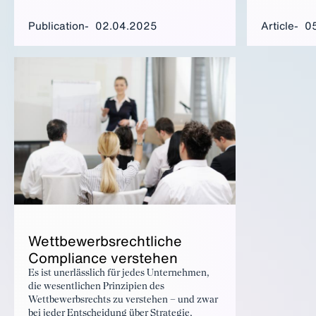
Unternehmen
verbundenen
Publication
02.04.2025
Article
0
Wet­tbe­werb­srechtliche
Com­pli­ance ver­ste­hen
Es ist unerlässlich für jedes Unternehmen,
die wesentlichen Prinzipien des
Wettbewerbsrechts zu verstehen – und zwar
bei jeder Entscheidung über Strategie,