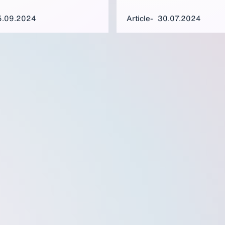
 den mit den Meldepflichten
 hohen Bürokratieaufwand.
5.09.2024
Article
30.07.2024