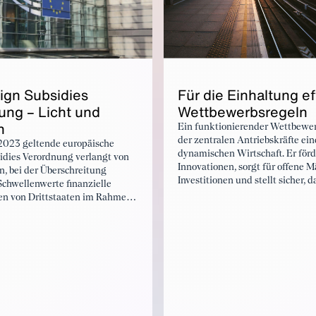
ign Sub­si­dies
Für die Ein­hal­tung ef­
ung – Licht und
Wet­tbe­werb­sregeln
n
Ein funktionierender Wettbewerb
der zentralen Antriebskräfte ein
i 2023 geltende europäische
dynamischen Wirtschaft. Er förd
idies Verordnung verlangt von
Innovationen, sorgt für offene 
, bei der Überschreitung
Investitionen und stellt sicher, d
chwellenwerte finanzielle
Marktteilnehmer ihre finanziell
 von Drittstaaten im Rahmen
betrieblichen Ressourcen effizie
nschlüssen oder großen
 Auftragsvergaben gegenüber
schen Kommission offenzulegen.
r faire
sbedingungen im Binnenmarkt
d auf diese Weise die
Wirtschaft zu stärken.
 beklagen aber auch europäische