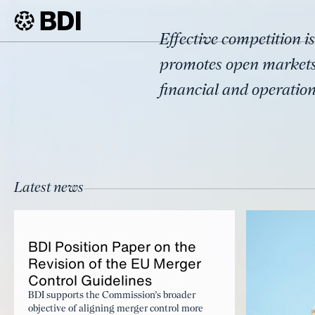
Topic
Effective competition i
Competit
BDI
Topics
promotes open markets 
financial and operationa
Latest news
BDI Po­si­tion Pa­per on the
Re­vi­sion of the EU Merg­er
Con­trol Guide­lines
BDI supports the Commission’s broader
objective of aligning merger control more