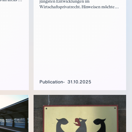
all areas of
jüngsten Entwicklungen im
guide, which
Wirtschaftsprivatrecht. Hinweisen möchten
ith the law
wir insbesondere auf unseren Gastbeitrag
n introduction
von Dr. Thomas Kremer zur Nutzung von
law and to
Künstlicher Intelligenz durch den
ey principles
Aufsichtsrat. Außerdem wollen wir auf
unsere Beiträge zu den neuen
Entwicklungen in Bezug auf die CSDDD und
die CSRD sowie auf unsere Veranstaltung
„BDI Forum Recht 2025“ am 4. November
2025 aufmerksam machen.
Publication
31.10.2025