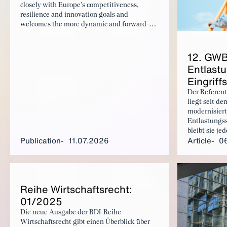
closely with Europe’s competitiveness,
resilience and innovation goals and
welcomes the more dynamic and forward-
looking assessment of competition. However,
certain amendments are necessary. While the
12. GWB‑
draft rightly emphasises a more balanced
assessment of potential harm and benefits
Ent­las­
resulting from a merger, the evidentiary
Ein­griff­
requirements for demonstrating benefits
remain significantly more demanding and
Der Referen
the expanded theories of harm need to be
liegt seit de
accompanied by sufficient legal certainty and
modernisiert
clear safeguards.
Entlastungss
bleibt sie j
Publication
11.07.2026
Article
0
BDI zurück:
Aufgreifschw
die Ausweit
Transaktion
Unsicherheit
Rei­he Wirtschaft­srecht:
01/2025
Die neue Ausgabe der BDI-Reihe
Wirtschaftsrecht gibt einen Überblick über