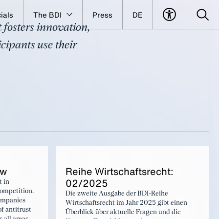
ials
The BDI
Press
DE
 fosters innovation,
ipants use their
aw
Rei­he Wirtschaft­srecht:
02/2025
t in
competition.
Die zweite Ausgabe der BDI-Reihe
companies
Wirtschaftsrecht im Jahr 2025 gibt einen
f antitrust
Überblick über aktuelle Fragen und die