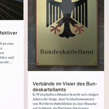
fek­tiv­er
 ist eine
er
ert
Märkte und
ass die
en und
nt einsetzen.
Ver­bände im Visi­er des Bun­
deskartel­lamts
In Wirtschaftsverbänden besteht seit einigen
Jahren die Sorge, dass Verdachtsmomente
von Wettbewerbsbehörden in einer Branche
auf Verbände als Plattform übertragen