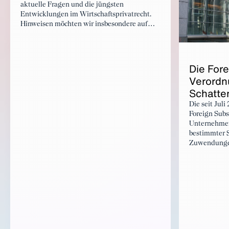
aktuelle Fragen und die jüngsten
Entwicklungen im Wirtschaftsprivatrecht.
Hinweisen möchten wir insbesondere auf
unseren Gastbeitrag von Dr. Kerstin Lappe
(Leiterin Recht und Steuern, Weberbank
Actiengesellschaft) zu den aktuellen
Entwicklungen im Stiftungsrecht. Außerdem
Die For­e
wollen wir auf einen Beitrag zum „Say-on-
Verord­n
Climate“ sowie auf einen Beitrag über die
Schat­te
Europäische Kommission 2024-2029
aufmerksam machen.
Die seit Jul
Foreign Subs
Unternehmen
bestimmter S
Zuwendungen
von Zusamme
öffentlichen
der Europäi
Ziel ist es, fü
Wettbewerb
zu sorgen un
europäische 
Gleichzeitig