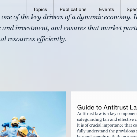
Topics
Publications
Events
Spec
s one of the key drivers of a dynamic economy. It
ion Law
and investment, and ensures that market partic
l resources efficiently.
Guide to An­titrust L
Antitrust law is a key componen
safeguarding fair and effective 
It is of crucial importance that 
fully understand the provisions o