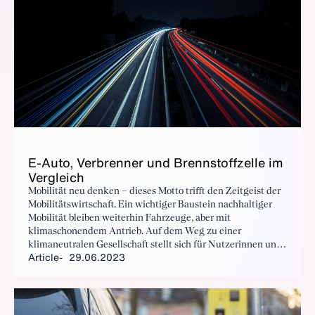
E-Au­to, Ver­bren­ner und Brennstof­fzelle im
Ver­gle­ich
Mobilität neu denken – dieses Motto trifft den Zeitgeist der
Mobilitätswirtschaft. Ein wichtiger Baustein nachhaltiger
Mobilität bleiben weiterhin Fahrzeuge, aber mit
klimaschonendem Antrieb. Auf dem Weg zu einer
klimaneutralen Gesellschaft stellt sich für Nutzerinnen und
Article
29.06.2023
Nutzer die Frage: Wie schneiden Elektro-, Verbrenner- und
Brennstoffzellen-Auto im Vergleich ab?