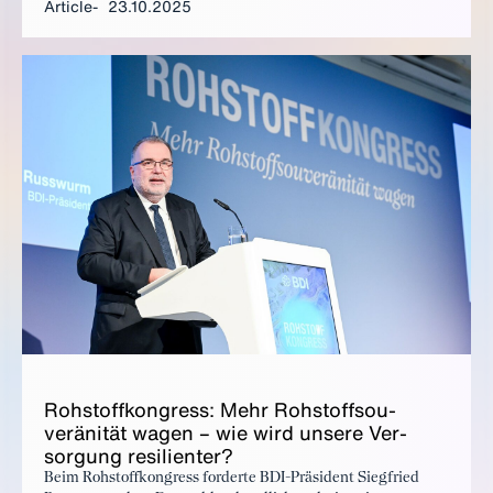
Article
23.10.2025
Rohstoffe stecken in Elektroautos, Haushaltsgeräten, aber
auch Kampfjets.
Rohstof­fkongress: Mehr Rohstoff­sou­
veränität wa­gen – wie wird un­sere Ver­
sorgung re­silien­ter?
Beim Rohstoffkongress forderte BDI-Präsident Siegfried