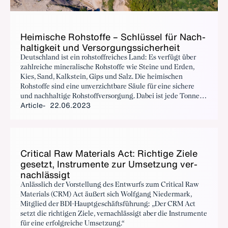
Heimis­che Rohstoffe – Schlüs­sel für Nach­
haltigkeit und Ver­sorgungssicher­heit
Deutschland ist ein rohstoffreiches Land: Es verfügt über
zahlreiche mineralische Rohstoffe wie Steine und Erden,
Kies, Sand, Kalkstein, Gips und Salz. Die heimischen
Rohstoffe sind eine unverzichtbare Säule für eine sichere
und nachhaltige Rohstoffversorgung. Dabei ist jede Tonne
Article
22.06.2023
heimischer Abbau ein Beitrag zum Klima- und
Umweltschutz. Es braucht jedoch eine stärkere
Anerkennung heimischer Rohstoffgewinnung –
gesellschaftlich und politisch.
Crit­i­cal Raw Ma­te­ri­als Act: Richtige Ziele
geset­zt, In­stru­mente zur Um­set­zung ver­
nach­läs­sigt
Anlässlich der Vorstellung des Entwurfs zum Critical Raw
Materials (CRM) Act äußert sich Wolfgang Niedermark,
Mitglied der BDI-Hauptgeschäftsführung: „Der CRM Act
setzt die richtigen Ziele, vernachlässigt aber die Instrumente
für eine erfolgreiche Umsetzung.“