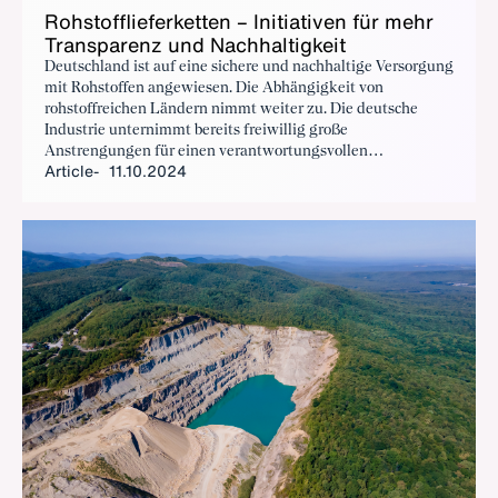
Rohstof­fliefer­ket­ten – Ini­tia­tiv­en für mehr
Trans­parenz und Nach­haltigkeit
Deutschland ist auf eine sichere und nachhaltige Versorgung
mit Rohstoffen angewiesen. Die Abhängigkeit von
rohstoffreichen Ländern nimmt weiter zu. Die deutsche
Industrie unternimmt bereits freiwillig große
Anstrengungen für einen verantwortungsvollen
Article
11.10.2024
Rohstoffbezug. Viele strukturelle Herausforderungen vor Ort
kann sie jedoch nicht allein lösen, sondern nur mit
politischer Unterstützung.