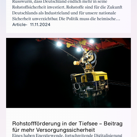
Russwurm, dass Deutschland endlich mehr in seine
Rohstoffsicherheit investiert. Rohstoffe sind für die Zukunft
Deutschlands als Industrieland und für unsere nationale
Sicherheit unverzichtbar. Die Politik muss die heimische
Article
11.11.2024
Förderung und Verarbeitung unterstützen, bestehende und
neue Rohstoffkooperationen stärken sowie die
Kreislaufwirtschaft ausbauen. Die Bedeutung von
Rohstoffen muss in dem Köpfen von Politik und Gesellschaft
ankommen.
Rohstoff­förderung in der Tief­see – Beitrag
für mehr Ver­sorgungssicher­heit
Eines haben Energiewende, fortschreitende Digitalisierung