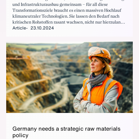
und Infrastrukturausbau gemeinsam – für all diese
Transformationsziele braucht es einen massiven Hochlauf
klimaneutraler Technologien. Sie lassen den Bedarf nach
kritischen Rohstoffen rasant wachsen, nicht nur hierzulande,
Article
23.10.2024
sondern weltweit. Um den wachsenden Bedarf zu decken,
kann Rohstoffförderung in der Tiefsee einen wichtigen
Beitrag leisten.
Ger­many needs a strate­gic raw ma­te­ri­als
pol­i­cy