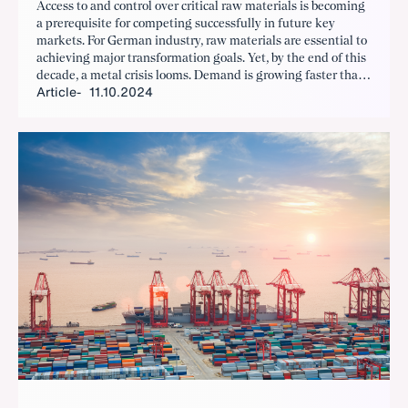
Access to and control over critical raw materials is becoming
a prerequisite for competing successfully in future key
markets. For German industry, raw materials are essential to
achieving major transformation goals. Yet, by the end of this
decade, a metal crisis looms. Demand is growing faster than
Article
11.10.2024
supply can keep up, and geopolitically driven trade
restrictions further threaten reliable access. A strategic raw
materials policy is urgently needed to manage dependencies
and risks.