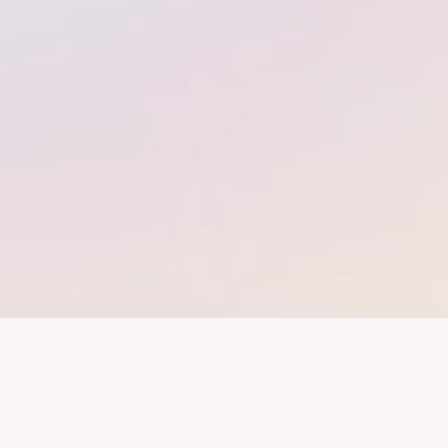
band der
Wir arbeiten daran, dass Deutschla
gelingt nur mit einer Industrie, die
ustrie
Branchen, Sektoren und Grenzen h