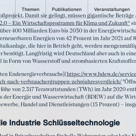
Themen
Publikationen
Veranstaltungen
oßprojekt. Damit sie gelingt, müssen gigantische Beträg
e Stromkosten: Herausf
2.0 – Ein Wirtschaftsprogramm für Klima und Zukunft“
si
über 400 Milliarden Euro bis 2030 in der Energiewirtscha
dustrie
 erneuerbaren Energien von 42 Prozent im Jahr 2021 auf 8
taikanlage, die hier in Betrieb geht, werden mengenmäßi
r benötigt. Langfristig wird Deutschland aber auch in ein
 in Form von Wasserstoff und strombasierten Kraftstoffe
ten Endenergieverbrauchs](
https://www.bdew.de/servic
uch-nach-verbrauchergruppen-zehnjahresvergleich/
"Öffn
 Höhe von 2.317 Terawattstunden (TWh) im Jahr 2020 entf
 der Energie und Wasserwirtschaft (BDEW) auf die Wirts
Gewerbe, Handel und Dienstleistungen (15 Prozent) – ins
r die Industrie Schlüsseltechnologie