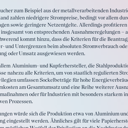
cher zum Beispiel aus der metallverarbeitenden Industri
and zahlen niedrigere Strompreise, bedingt vor allem du
gen sowie geringere Netzentgelte. Allerdings profitieren
 insgesamt von entsprechenden Ausnahmeregelungen – als
werend kommt hinzu, dass die Kriterien für die Beantragu
Ober- und Untergrenzen beim absoluten Stromverbrauch od
fung oder Umsatz ausgewiesen werden.
 allem Aluminium- und Kupferhersteller, die Stahlprodukti
e nahezu alle Kriterien, um von staatlich regulierten S
ivilegien umfassen Sockelbeträge für hohe Energieverbräu
romkosten am Gesamtumsatz und eine Reihe weiterer Au
enzmaßnahmen oder für Industrien mit besonders starkem 
iven Prozessen.
gen würde sich die Produktion etwa von Aluminium und 
ng eingestellt werden. Ähnliches gilt für viele Papierherst