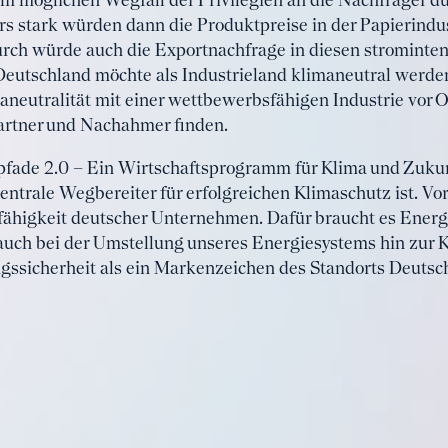
m möglichen Wegfall der Privilegien an die Nachfrager d
s stark würden dann die Produktpreise in der Papierindus
urch würde auch die Exportnachfrage in diesen strominte
Deutschland möchte als Industrieland klimaneutral werden
neutralität mit einer wettbewerbsfähigen Industrie vor Or
artner und Nachahmer finden.
fade 2.0 – Ein Wirtschaftsprogramm für Klima und Zukunft
entrale Wegbereiter für erfolgreichen Klimaschutz ist. Vor
ähigkeit deutscher Unternehmen. Dafür braucht es Energi
uch bei der Umstellung unseres Energiesystems hin zur K
ssicherheit als ein Markenzeichen des Standorts Deutsc