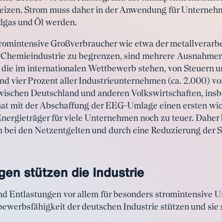
eizen. Strom muss daher in der Anwendung für Unternehm
rdgas und Öl werden.
romintensive Großverbraucher wie etwa der metallverarbe
r Chemieindustrie zu begrenzen, sind mehrere Ausnahme
 die im internationalen Wettbewerb stehen, von Steuern 
und vier Prozent aller Industrieunternehmen (ca. 2.000) v
wischen Deutschland und anderen Volkswirtschaften, ins
 hat mit der Abschaffung der EEG-Umlage einen ersten wich
Energieträger für viele Unternehmen noch zu teuer. Daher
 bei den Netzentgelten und durch eine Reduzierung der S
n stützen die Industrie
nd Entlastungen vor allem für besonders stromintensive
bewerbsfähigkeit der deutschen Industrie stützen und sie 