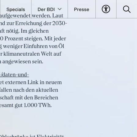
Specials
Der BDI
Presse
e aufgewendet werden. Laut
orderung
nd zur Erreichung der 2030-
ft nötig. Im gleichen
0 Prozent steigen. Mit jeder
g weniger Einfuhren von Öl
er klimaneutralen Welt auf
n angewiesen sein.
e/daten-und-
et externen Link in neuem
allen nach den aktuellen
chaft mit den Bereichen
gesamt gut 1.000 TWh.