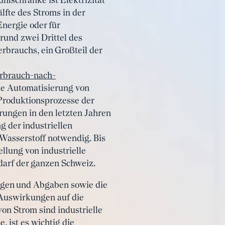
lschränke ist Elektrizität
älfte des Stroms in der
nergie oder für
und zwei Drittel des
rbrauchs, ein Großteil der
erbrauch-nach-
die Automatisierung von
 Produktionsprozesse der
arungen in den letzten Jahren
g der industriellen
Wasserstoff notwendig. Bis
llung von industrielle
darf der ganzen Schweiz.
lagen und Abgaben sowie die
 Auswirkungen auf die
on Strom sind industrielle
, ist es wichtig die