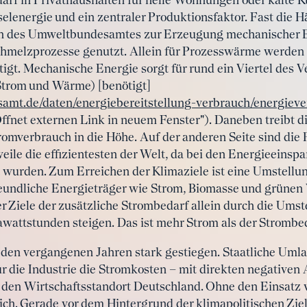
f in Privathaushalten für helle Wohnungen oder kalte Küh
selenergie und ein zentraler Produktionsfaktor. Fast die H
n des Umweltbundesamtes zur Erzeugung mechanischer E
lzprozesse genutzt. Allein für Prozesswärme werden r
gt. Mechanische Energie sorgt für rund ein Viertel des Ve
Strom und Wärme) [benötigt]
mt.de/daten/energiebereitstellung-verbrauch/energiev
ffnet externen Link in neuem Fenster"). Daneben treibt 
omverbrauch in die Höhe. Auf der anderen Seite sind die
eile die effizientesten der Welt, da bei den Energieeinsp
lt wurden. Zum Erreichen der Klimaziele ist eine Umstellun
undliche Energieträger wie Strom, Biomasse und grünen 
 Ziele der zusätzliche Strombedarf allein durch die Umste
attstunden steigen. Das ist mehr Strom als der Strombe
n den vergangenen Jahren stark gestiegen. Staatliche Um
r die Industrie die Stromkosten – mit direkten negativen
en Wirtschaftsstandort Deutschland. Ohne den Einsatz v
ich. Gerade vor dem Hintergrund der klimapolitischen Ziele