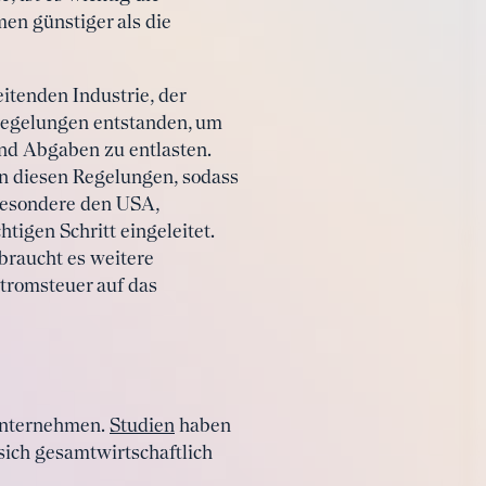
en günstiger als die
itenden Industrie, der
regelungen entstanden, um
und Abgaben zu entlasten.
on diesen Regelungen, sodass
besondere den USA,
tigen Schritt eingeleitet.
 braucht es weitere
tromsteuer auf das
 Unternehmen.
Studien
haben
sich gesamtwirtschaftlich