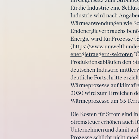
Im Gegensatz zum Strombedar
für die Industrie eine Schlüs
Industrie wird nach Angabe
Wärmeanwendungen wie Schme
Endenergieverbrauchs benöti
Energie wird für Prozesse (
(
https://www.umweltbundesa
energietraegern-sektoren
"Ö
Produktionsabläufen den Str
deutschen Industrie mittlerw
deutliche Fortschritte erzie
Wärmeprozesse auf klimafre
2030 wird zum Erreichen der
Wärmeprozesse um 63 Terraw
Die Kosten für Strom sind i
Stromsteuer erhöhen auch fü
Unternehmen und damit auf d
Prozesse schlicht nicht mögl