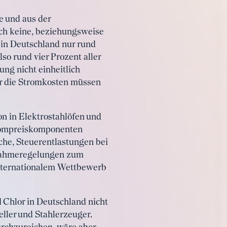
e und aus der
rch keine, beziehungsweise
 in Deutschland nur rund
o rund vier Prozent aller
ng nicht einheitlich
er die Stromkosten müssen
on in Elektrostahlöfen und
trompreiskomponenten
che, Steuerentlastungen bei
snahmeregelungen zum
internationalem Wettbewerb
Chlor in Deutschland nicht
eller und Stahlerzeuger.