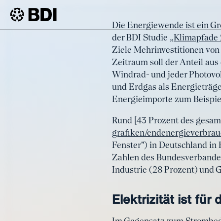
Artikel
Die Energiewende ist ein Gr
Steigend
der BDI Studie
„Klimapfade 
BDI
Artikel
Ziele Mehrinvestitionen von 
für die In
Zeitraum soll der Anteil aus
Windrad- und jeder Photovol
und Erdgas als Energieträge
Energieimporte zum Beispiel
Rund [43 Prozent des gesam
grafiken/endenergieverbra
Fenster") in Deutschland in
Zahlen des Bundesverbandes
Industrie (28 Prozent) und 
Elektrizität ist fü