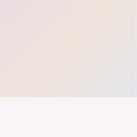
nd ein Industrieland, Exportland und Innovationsland bleibt. Dies
 alles auf Kooperation setzt. Wer führen will, muss verbinden – über
inweg.