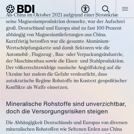
Artikel
Als China im Oktober 2021 aufgrund einer Stromkrise
EU Critical Raw Materials Act:
seine Magnesiumproduktion drosselte, war der Aufschrei
BDI
Artikel
Richtige Ziele, Umsetzung offen
groß. Deutschland und Europa sind zu fast 100 Prozent
abhängig von Magnesiumlieferungen aus China.
Kurzfristig betroffen war die gesamte Aluminium-
Wertschöpfungskette und damit Sektoren wie die
Automobil-, Flugzeug-, Bau- oder Verpackungsindustrie,
der Maschinenbau sowie die Eisen- und Stahlproduktion.
Der völkerrechtswidrige russische Angriffskrieg auf die
Ukraine hat zudem die Gefahr verdeutlicht, dass
autokratische Regime Rohstoffe im Kontext geopolitischer
Konflikte als Waffe einsetzen.
Mineralische Rohstoffe sind unverzichtbar,
doch die Versorgungsrisiken steigen
Die Abhängigkeit Deutschlands und Europas von diversen
mineralischen Rohstoffen wie Seltenen Erden aus China