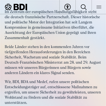
Artikel
Im Zentrum der europäischen Handlungsfähigkeit steht
Gemeinsame Erklärung von BDI,
die deutsch-französische Partnerschaft. Dieser historische
BDI
Artikel
BDA und MEDEF anlässlich des
und politische Motor der Integration hat seit Langem
Kompromisse in gemeinsame Initiativen überführt, die
Deutsch-Französischen
Ausrichtung der Europäischen Union geprägt und ihren
Ministerrats: Europa am
Zusammenhalt gestärkt.
Scheideweg: Zeit zu führen
Beide Länder stehen in den kommenden Jahren vor
tiefgreifenden Herausforderungen in den Bereichen
Sicherheit, Wachstum und soziale Stabilität. Beim
Deutsch-Französischen Ministerrat am 28. und 29. August
müssen wir unseren Bürgerinnen und Bürgern sowie
anderen Ländern ein klares Signal senden.
Wir, BDI, BDA und Medef, rufen unsere politischen
Entscheidungsträger auf, entschlossene Maßnahmen zu
ergreifen, um unsere Sicherheit zu gewährleisten, unseren
Wohlstand zu fördern und die soziale Stabilität zu
unterstützen.