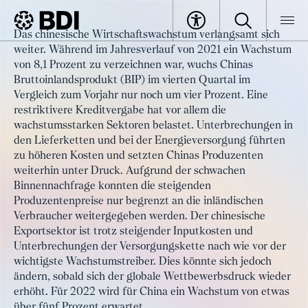
Artikel
Das chinesische Wirtschaftswachstum verlangsamt sich
Chinas Wirtschaft 2022 – Die
weiter. Während im Jahresverlauf von 2021 ein Wachstum
BDI
Artikel
Erholung stockt
von 8,1 Prozent zu verzeichnen war, wuchs Chinas
Bruttoinlandsprodukt (BIP) im vierten Quartal im
Vergleich zum Vorjahr nur noch um vier Prozent. Eine
restriktivere Kreditvergabe hat vor allem die
wachstumsstarken Sektoren belastet. Unterbrechungen in
den Lieferketten und bei der Energieversorgung führten
zu höheren Kosten und setzten Chinas Produzenten
weiterhin unter Druck. Aufgrund der schwachen
Binnennachfrage konnten die steigenden
Produzentenpreise nur begrenzt an die inländischen
Verbraucher weitergegeben werden. Der chinesische
Exportsektor ist trotz steigender Inputkosten und
Unterbrechungen der Versorgungskette nach wie vor der
wichtigste Wachstumstreiber. Dies könnte sich jedoch
ändern, sobald sich der globale Wettbewerbsdruck wieder
erhöht. Für 2022 wird für China ein Wachstum von etwas
über fünf Prozent erwartet.