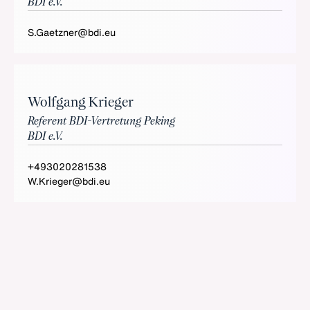
BDI e.V.
S.Gaetzner@bdi.eu
Wolfgang Krieger
Referent BDI-Vertretung Peking
BDI e.V.
+493020281538
W.Krieger@bdi.eu