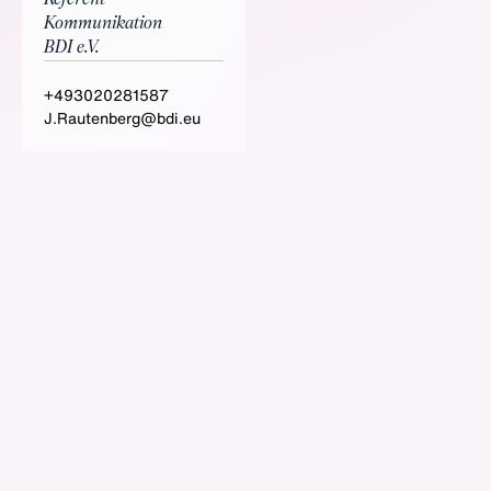
Kommunikation
BDI e.V.
+493020281587
J.Rautenberg@bdi.eu