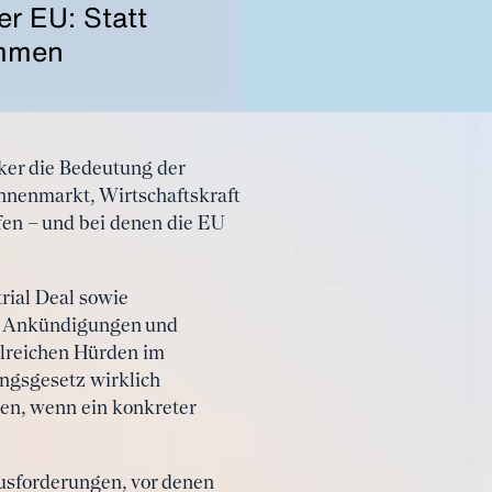
r EU: Statt
ommen
ker die Bedeutung der
nnenmarkt, Wirtschaftskraft
fen – und bei denen die EU
rial Deal sowie
eu. Ankündigungen und
hlreichen Hürden im
ngsgesetz wirklich
gen, wenn ein konkreter
ausforderungen, vor denen