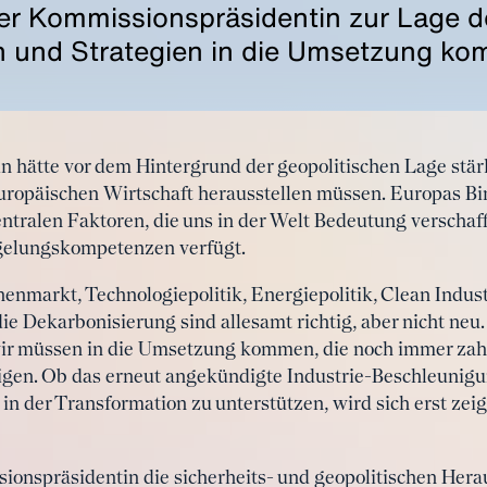
er Kommissionspräsidentin zur Lage de
 und Strategien in die Umsetzung k
 hätte vor dem Hintergrund der geopolitischen Lage stär
uropäischen Wirtschaft herausstellen müssen. Europas Bi
entralen Faktoren, die uns in der Welt Bedeutung verschaf
gelungskompetenzen verfügt.
nmarkt, Technologiepolitik, Energiepolitik, Clean Indust
ie Dekarbonisierung sind allesamt richtig, aber nicht n
 wir müssen in die Umsetzung kommen, die noch immer za
igen. Ob das erneut angekündigte Industrie-Beschleunigu
 in der Transformation zu unterstützen, wird sich erst zei
ionspräsidentin die sicherheits- und geopolitischen Her