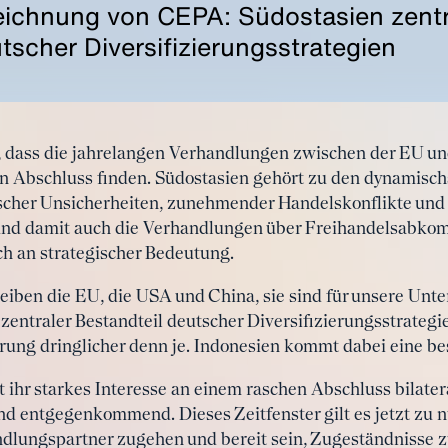
eichnung von CEPA: Südostasien zentr
tscher Diversifizierungsstrategien
 dass die jahrelangen Verhandlungen zwischen der EU un
Abschluss finden. Südostasien gehört zu den dynamisch
tischer Unsicherheiten, zunehmender Handelskonflikte un
und damit auch die Verhandlungen über Freihandelsabkom
ch an strategischer Bedeutung.
iben die EU, die USA und China, sie sind für unsere Unt
zentraler Bestandteil deutscher Diversifizierungsstrategi
ierung dringlicher denn je. Indonesien kommt dabei eine be
t ihr starkes Interesse an einem raschen Abschluss bilat
 und entgegenkommend. Dieses Zeitfenster gilt es jetzt z
ndlungspartner zugehen und bereit sein, Zugeständnisse 