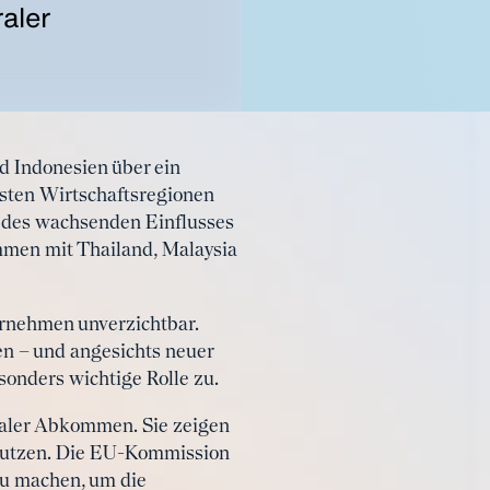
aler
d Indonesien über ein
sten Wirtschaftsregionen
d des wachsenden Einflusses
men mit Thailand, Malaysia
ernehmen unverzichtbar.
en – und angesichts neuer
sonders wichtige Rolle zu.
eraler Abkommen. Sie zeigen
u nutzen. Die EU-Kommission
zu machen, um die