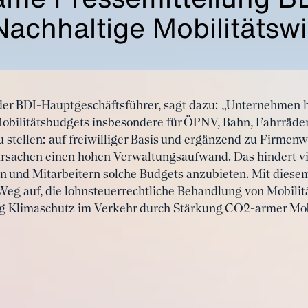
achhaltige Mobilitätswi
nder BDI-Hauptgeschäftsführer, sagt dazu: „Unternehmen 
Mobilitätsbudgets insbesondere für ÖPNV, Bahn, Fahrräder
 stellen: auf freiwilliger Basis und ergänzend zu Firmen
ursachen einen hohen Verwaltungsaufwand. Das hindert 
nen und Mitarbeitern solche Budgets anzubieten. Mit die
 Weg auf, die lohnsteuerrechtliche Behandlung von Mobilit
tig Klimaschutz im Verkehr durch Stärkung CO2-armer Mob