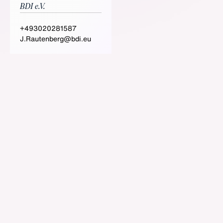
BDI e.V.
+493020281587
J.Rautenberg@bdi.eu