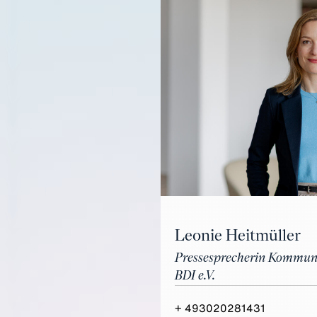
Leonie Heitmüller
Pressesprecherin Kommun
BDI e.V.
+ 493020281431