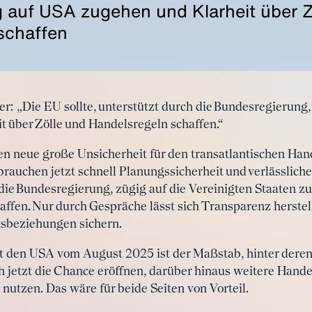
g auf USA zugehen und Klarheit über Z
schaffen
r: „Die EU sollte, unterstützt durch die Bundesregierung,
t über Zölle und Handelsregeln schaffen.“
en neue große Unsicherheit für den transatlantischen Ha
 brauchen jetzt schnell Planungssicherheit und verlässlic
 die Bundesregierung, zügig auf die Vereinigten Staaten z
affen. Nur durch Gespräche lässt sich Transparenz herstel
tsbeziehungen sichern.
t den USA vom August 2025 ist der Maßstab, hinter dere
ich jetzt die Chance eröffnen, darüber hinaus weitere Hand
 nutzen. Das wäre für beide Seiten von Vorteil.