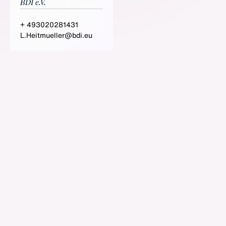
BDI e.V.
+ 493020281431
L.Heitmueller@bdi.eu