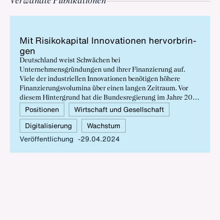
Verwandte Publikationen
Mit Ri­si­ko­ka­pi­tal In­no­va­tio­nen her­vor­brin­
gen
Deutschland weist Schwächen bei
Unternehmensgründungen und ihrer Finanzierung auf.
Viele der industriellen Innovationen benötigen höhere
Finanzierungsvolumina über einen langen Zeitraum. Vor
diesem Hintergrund hat die Bundesregierung im Jahre 2021
einen Zukunftsfonds Deutschland in Höhe von bis zu zehn
Positionen
Wirtschaft und Gesellschaft
Milliarden Euro aufgelegt. Dieser große Schritt in die
Digitalisierung
Wachstum
richtige Richtung sollte zukünftig ergänzt werden.
Veröffentlichung
29.04.2024