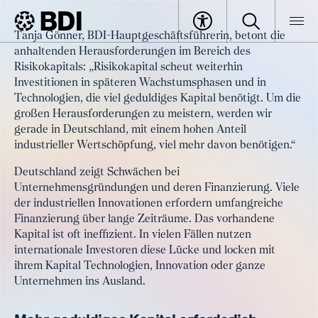
Artikel
Tanja Gönner, BDI-Hauptgeschäftsführerin, betont die
Neuer Fokus: BDI schlägt
anhaltenden Herausforderungen im Bereich des
BDI
Artikel
Weiterentwicklung der
Risikokapitals: „Risikokapital scheut weiterhin
Investitionen in späteren Wachstumsphasen und in
Wachstumsfinanzierung in
Technologien, die viel geduldiges Kapital benötigt. Um die
Deutschland vor
großen Herausforderungen zu meistern, werden wir
gerade in Deutschland, mit einem hohen Anteil
industrieller Wertschöpfung, viel mehr davon benötigen.“
Deutschland zeigt Schwächen bei
Unternehmensgründungen und deren Finanzierung. Viele
der industriellen Innovationen erfordern umfangreiche
Finanzierung über lange Zeiträume. Das vorhandene
Kapital ist oft ineffizient. In vielen Fällen nutzen
internationale Investoren diese Lücke und locken mit
ihrem Kapital Technologien, Innovation oder ganze
Unternehmen ins Ausland.