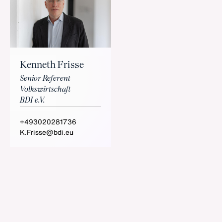
Kenneth Frisse
Senior Referent
Volkswirtschaft
BDI e.V.
+493020281736
K.Frisse@bdi.eu