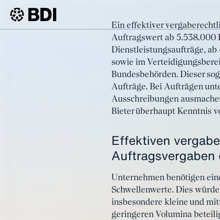
Artikel
Ein effektiver vergaberechtl
Ein Cent
Auftragswert ab 5.538.000 E
BDI
Artikel
Dienstleistungsaufträge, ab
sowie im Verteidigungsberei
Bundesbehörden. Dieser soge
Aufträge. Bei Aufträgen unt
Ausschreibungen ausmachen, 
Bieter überhaupt Kenntnis vo
Effektiven vergabe
Auftragsvergaben 
Unternehmen benötigen eine
Schwellenwerte. Dies würde
insbesondere kleine und mitt
geringeren Volumina beteili