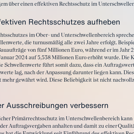
ngem über einen effektiven Rechtsschutz im Unterschwelle
ffektiven Rechtsschutzes aufheben
htsschutzes im Ober- und Unterschwellenbereich sprechen 
enwerte, die turnusmäßig alle zwei Jahre erfolgt. Beispie
Bauaufträge von fünf Millionen Euro, während er im Jahr 
 Januar 2024 auf 5,538 Millionen Euro erhöht wurde. Die 
e Schwellenwerte führt somit dazu, dass ein Auftragswert
werte lag, nach der Anpassung darunter liegen kann. Dies 
t mehr gewährt wird. Diese Beliebigkeit ist nicht nachvoll
her Ausschreibungen verbessern
licher Primärrechtsschutz im Unterschwellenbereich kann
 der Auftragsvergaben anhalten und damit zu einer Qualit
s hat die Entwicklung seit Einführung des effektiven Re