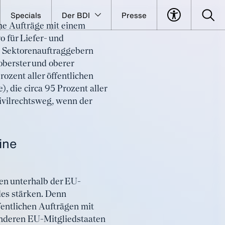
Specials
Der BDI
Presse
iche Aufträge mit einem
 für Liefer- und
on Sektorenauftraggebern
oberster und oberer
ozent aller öffentlichen
 die circa 95 Prozent aller
ivilrechtsweg, wenn der
ine
en unterhalb der EU-
es stärken. Denn
fentlichen Aufträgen mit
 anderen EU-Mitgliedstaaten