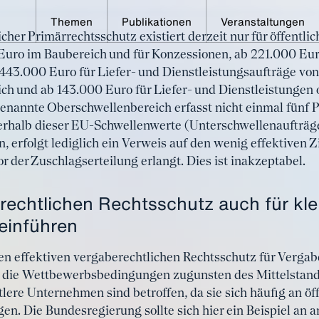
Themen
Publikationen
Veranstaltungen
icher Primärrechtsschutz existiert derzeit nur für öffentl
 macht den Unterschied
uro im Baubereich und für Konzessionen, ab 221.000 Euro
 443.000 Euro für Liefer- und Dienstleistungsaufträge v
ch und ab 143.000 Euro für Liefer- und Dienstleistungen 
nannte Oberschwellenbereich erfasst nicht einmal fünf Pr
erhalb dieser EU-Schwellenwerte (Unterschwellenaufträge),
erfolgt lediglich ein Verweis auf den wenig effektiven Z
r der Zuschlagserteilung erlangt. Dies ist inakzeptabel.
rechtlichen Rechtsschutz auch für kle
einführen
n effektiven vergaberechtlichen Rechtsschutz für Vergab
 die Wettbewerbsbedingungen zugunsten des Mittelstand
lere Unternehmen sind betroffen, da sie sich häufig an öf
gen. Die Bundesregierung sollte sich hier ein Beispiel an