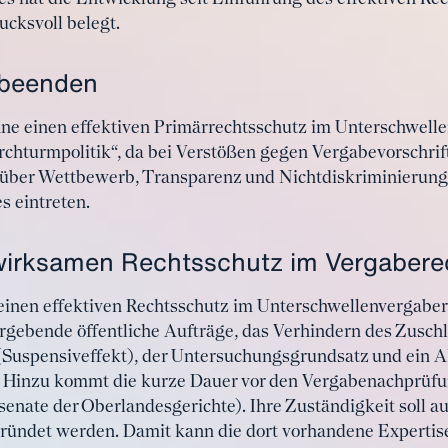
cksvoll belegt.
 beenden
hne einen effektiven Primärrechtsschutz im Unterschwelle
rchturmpolitik“, da bei Verstößen gegen Vergabevorschri
 über Wettbewerb, Transparenz und Nichtdiskriminierung 
 eintreten.
irksamen Rechtsschutz im Vergabere
inen effektiven Rechtsschutz im Unterschwellenvergabere
rgebende öffentliche Aufträge, das Verhindern des Zusch
(Suspensiveffekt), der Untersuchungsgrundsatz und ein A
. Hinzu kommt die kurze Dauer vor den Vergabenachprüf
ate der Oberlandesgerichte). Ihre Zuständigkeit soll au
ründet werden. Damit kann die dort vorhandene Expertise