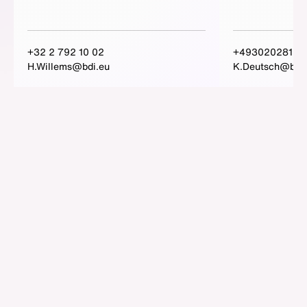
+32 2 792 10 02
+49302028159
H.Willems@bdi.eu
K.Deutsch@bdi.