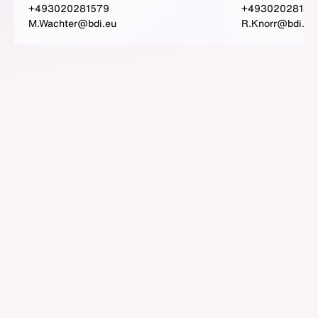
+493020281579
+49302028149
M.Wachter@bdi.eu
R.Knorr@bdi.eu