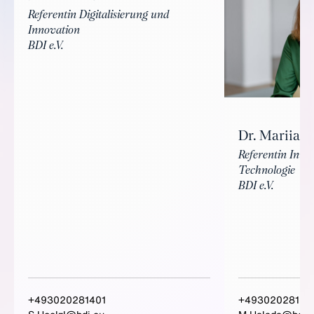
Referentin Digitalisierung und
Innovation
BDI e.V.
Dr. Mariia H
Referentin Inno
Technologie
BDI e.V.
+493020281401
+49302028162