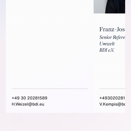
Franz-Josef
Senior Referent
Umwelt
BDI e.V.
+49 30 20281589
+49302028150
H.Weizel@bdi.eu
V.Kempis@bdi.