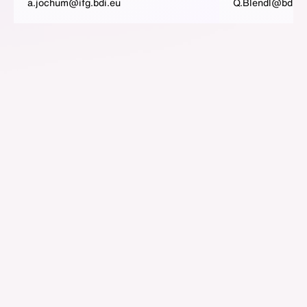
a.jochum@ifg.bdi.eu
Q.Blendl@bdi.e