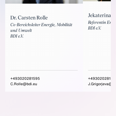
Jekaterina G
Dr. Carsten Rolle
Referentin Ener
Co-Bereichsleiter Energie, Mobilität
BDI e.V.
und Umwelt
BDI e.V.
+493020281595
+49302028142
C.Rolle@bdi.eu
J.Grigorjeva@bd