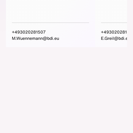
+493020281507
+49302028145
M.Wuennemann@bdi.eu
E.Greil@bdi.eu