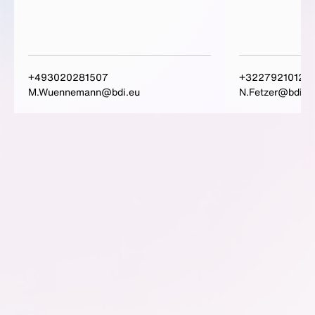
+493020281507
+3227921012
M.Wuennemann@bdi.eu
N.Fetzer@bdi.e