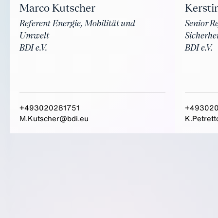
Marco Kutscher
Kersti
Referent Energie, Mobilität und
Senior R
Umwelt
Sicherhe
BDI e.V.
BDI e.V.
+493020281751
+493020
M.Kutscher@bdi.eu
K.Petret