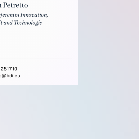
n Petretto
eferentin Innovation,
it und Technologie
281710
to@bdi.eu